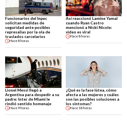
Funcionarios del Inpec
Así reaccionó Lamine Yamal
solicitan medidas de
cuando Ryan Castro
seguridad ante posibles
mencionó a Nicki Nicole:
represalias por la ola de
video es viral
traslados carcelarios
Hace
8 horas
Hace
8 horas
Lionel Messi llegó a
¿Qué es la fase lútea, cómo
Argentina para despedir a su
afecta a las mujeres y cuáles
padre: Inter de Miami le
son las posibles soluciones a
rindió sentido homenaje
los síntomas?
Hace
9 horas
Hace
18 horas