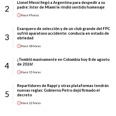
Lionel Messi llegó a Argentina para despedir a su
2
padre: Inter de Miami le rindió sentido homenaje
Hace
9 horas
Exarquero de selección y de un club grande del FPC
sufrió aparatoso accidente: conducía en estado de
3
ebriedad
Hace
18 horas
¡Tembló masivamente en Colombia hoy 8 de agosto
4
de 2026!
Hace
15 horas
Repartidores de Rappi y otras plataformas tendrán
nuevas reglas: Gobierno Petro dejó firmado el
5
decreto
Hace
12 horas