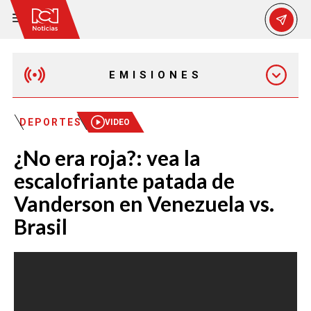
EMISIONES
EMISIÓN 12:30 PM
DEPORTES
VIDEO
¿No era roja?: vea la
EMISIÓN 7:00 PM
escalofriante patada de
Vanderson en Venezuela vs.
Brasil