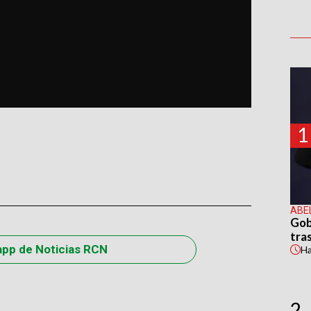
1
ABE
Gob
tras
app de Noticias RCN
H
2