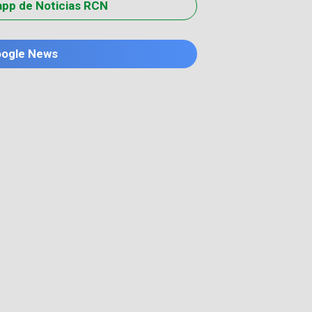
app de Noticias RCN
oogle News