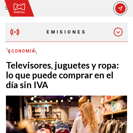
EMISIONES
MAÑANA EXPRESS
ECONOMÍA
Televisores, juguetes y ropa:
EMISIÓN 12:30 PM
lo que puede comprar en el
día sin IVA
EMISIÓN 7:00 PM
EMISIÓN 11:30 PM