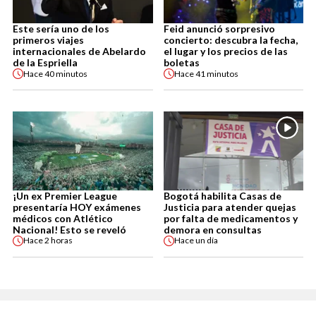
Este sería uno de los
Feid anunció sorpresivo
primeros viajes
concierto: descubra la fecha,
internacionales de Abelardo
el lugar y los precios de las
de la Espriella
boletas
Hace
40 minutos
Hace
41 minutos
¡Un ex Premier League
Bogotá habilita Casas de
presentaría HOY exámenes
Justicia para atender quejas
médicos con Atlético
por falta de medicamentos y
Nacional! Esto se reveló
demora en consultas
Hace
2 horas
Hace
un día