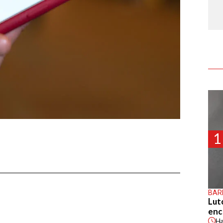
1
BAR
Lut
enc
H