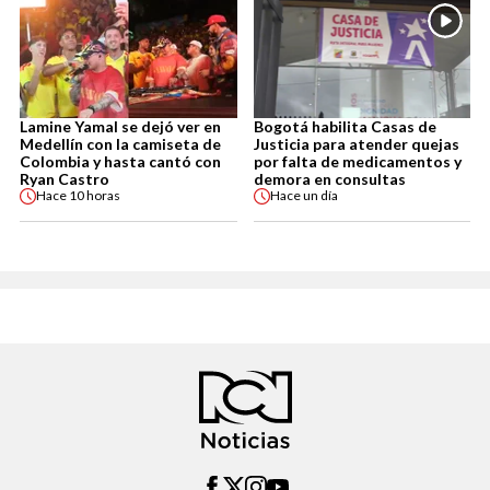
Lamine Yamal se dejó ver en
Bogotá habilita Casas de
Medellín con la camiseta de
Justicia para atender quejas
Colombia y hasta cantó con
por falta de medicamentos y
Ryan Castro
demora en consultas
Hace
10 horas
Hace
un día