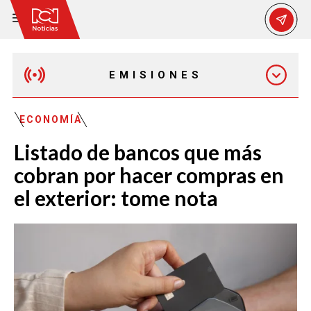
EMISIONES
MAÑANA EXPRESS
ECONOMÍA
Listado de bancos que más
EMISIÓN 12:30 PM
cobran por hacer compras en
el exterior: tome nota
EMISIÓN 7:00 PM
EMISIÓN 11:30 PM