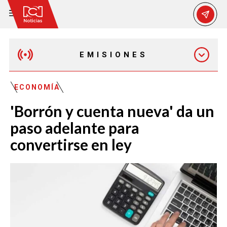
EMISIONES
MAÑANA EXPRESS
ECONOMÍA
'Borrón y cuenta nueva' da un
EMISIÓN 12:30 PM
paso adelante para
convertirse en ley
EMISIÓN 7:00 PM
EMISIÓN 11:30 PM