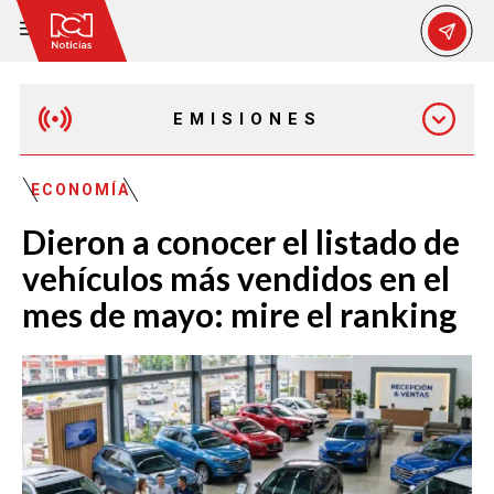
EMISIONES
MAÑANA EXPRESS
ECONOMÍA
Dieron a conocer el listado de
EMISIÓN 12:30 PM
vehículos más vendidos en el
mes de mayo: mire el ranking
EMISIÓN 7:00 PM
EMISIÓN 11:30 PM