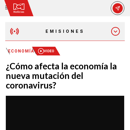
EMISIONES
MAÑANA EXPRESS
ECONOMÍA
VIDEO
¿Cómo afecta la economía la
EMISIÓN 12:30 PM
nueva mutación del
coronavirus?
EMISIÓN 7:00 PM
EMISIÓN 11:30 PM