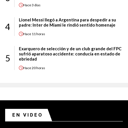
Hace
3 días
Lionel Messi llegó a Argentina para despedir a su
4
padre: Inter de Miami le rindió sentido homenaje
Hace
11 horas
Exarquero de selección y de un club grande del FPC
sufrió aparatoso accidente: conducía en estado de
5
ebriedad
Hace
20 horas
EN VIDEO