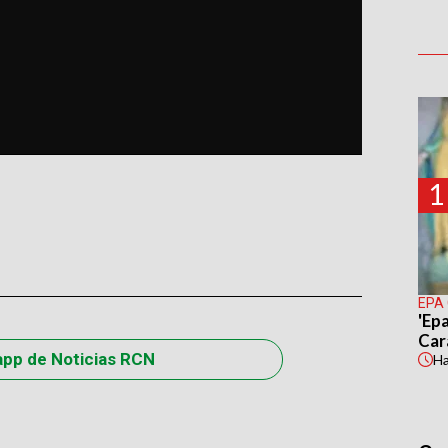
1
EPA
'Epa
Car
app de Noticias RCN
H