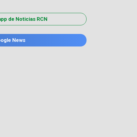
app de Noticias RCN
oogle News