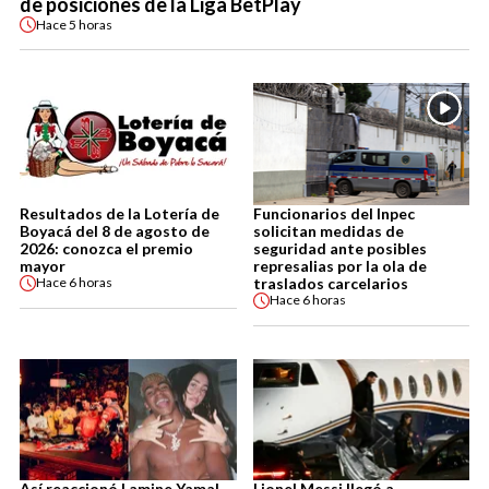
de posiciones de la Liga BetPlay
Hace
5 horas
Resultados de la Lotería de
Funcionarios del Inpec
Boyacá del 8 de agosto de
solicitan medidas de
2026: conozca el premio
seguridad ante posibles
mayor
represalias por la ola de
traslados carcelarios
Hace
6 horas
Hace
6 horas
Así reaccionó Lamine Yamal
Lionel Messi llegó a