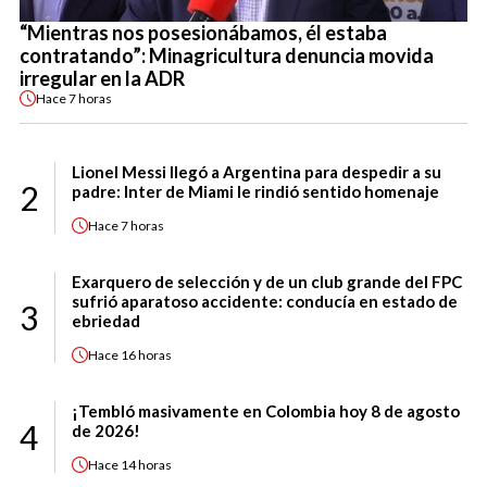
“Mientras nos posesionábamos, él estaba
contratando”: Minagricultura denuncia movida
irregular en la ADR
Hace
7 horas
Lionel Messi llegó a Argentina para despedir a su
2
padre: Inter de Miami le rindió sentido homenaje
Hace
7 horas
Exarquero de selección y de un club grande del FPC
sufrió aparatoso accidente: conducía en estado de
3
ebriedad
Hace
16 horas
¡Tembló masivamente en Colombia hoy 8 de agosto
4
de 2026!
Hace
14 horas