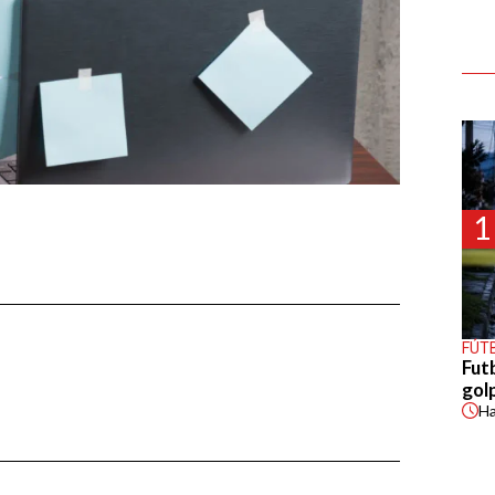
1
FÚT
Fut
gol
H