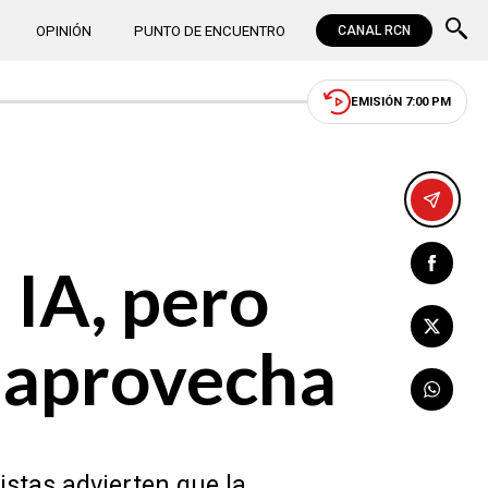
OPINIÓN
PUNTO DE ENCUENTRO
CANAL RCN
EMISIÓN 7:00 PM
 IA, pero
a aprovecha
istas advierten que la