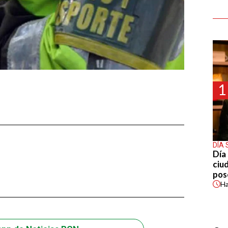
1
DÍA 
Día 
ciu
pos
H