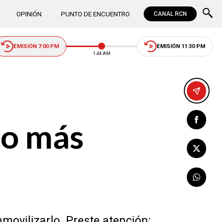
OPINIÓN
PUNTO DE ENCUENTRO
CANAL RCN
EMISIÓN 7:00 PM
EMISIÓN 11:30 PM
1:44 AM
to más
nmovilizarlo. Preste atención: