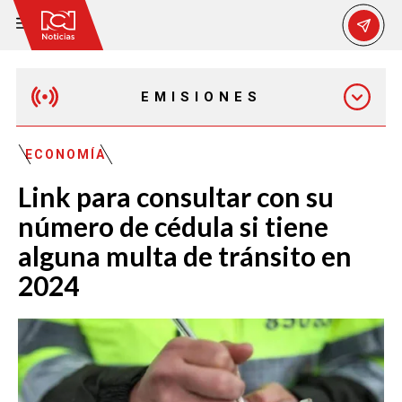
EMISIONES
MAÑANA EXPRESS
ECONOMÍA
Link para consultar con su
EMISIÓN 12:30 PM
número de cédula si tiene
alguna multa de tránsito en
EMISIÓN 7:00 PM
2024
EMISIÓN 11:30 PM