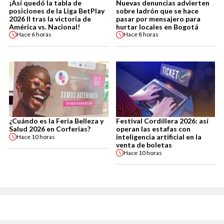
¡Así quedó la tabla de
Nuevas denuncias advierten
posiciones de la Liga BetPlay
sobre ladrón que se hace
2026 II tras la victoria de
pasar por mensajero para
América vs. Nacional!
hurtar locales en Bogotá
Hace
6 horas
Hace
8 horas
¿Cuándo es la Feria Belleza y
Festival Cordillera 2026: así
Salud 2026 en Corferias?
operan las estafas con
inteligencia artificial en la
Hace
10 horas
venta de boletas
Hace
10 horas