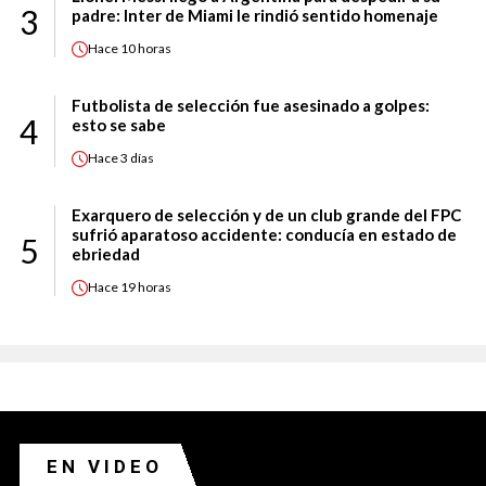
3
padre: Inter de Miami le rindió sentido homenaje
Hace
10 horas
Futbolista de selección fue asesinado a golpes:
4
esto se sabe
Hace
3 días
Exarquero de selección y de un club grande del FPC
sufrió aparatoso accidente: conducía en estado de
5
ebriedad
Hace
19 horas
EN VIDEO