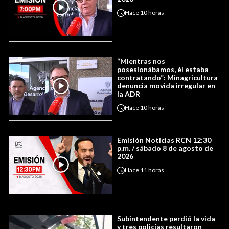
Hace
10 horas
“Mientras nos
posesionábamos, él estaba
contratando”: Minagricultura
denuncia movida irregular en
la ADR
Hace
10 horas
Emisión Noticias RCN 12:30
p.m. / sábado 8 de agosto de
2026
Hace
11 horas
Subintendente perdió la vida
y tres policías resultaron