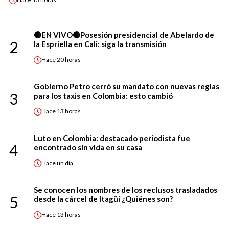
🔴EN VIVO🔴Posesión presidencial de Abelardo de
2
la Espriella en Cali: siga la transmisión
Hace
20 horas
Gobierno Petro cerró su mandato con nuevas reglas
3
para los taxis en Colombia: esto cambió
Hace
13 horas
Luto en Colombia: destacado periodista fue
4
encontrado sin vida en su casa
Hace
un día
Se conocen los nombres de los reclusos trasladados
5
desde la cárcel de Itagüí ¿Quiénes son?
Hace
13 horas