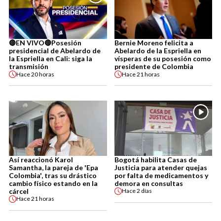
🔴EN VIVO🔴Posesión
Bernie Moreno felicita a
presidencial de Abelardo de
Abelardo de la Espriella en
la Espriella en Cali: siga la
vísperas de su posesión como
transmisión
presidente de Colombia
Hace
20 horas
Hace
21 horas
Así reaccionó Karol
Bogotá habilita Casas de
Samantha, la pareja de 'Epa
Justicia para atender quejas
Colombia', tras su drástico
por falta de medicamentos y
cambio físico estando en la
demora en consultas
cárcel
Hace
2 días
Hace
21 horas