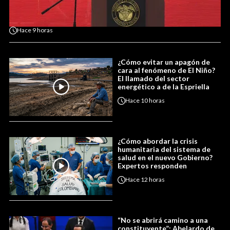
Hace
9 horas
¿Cómo evitar un apagón de
cara al fenómeno de El Niño?
El llamado del sector
energético a de la Espriella
Hace
10 horas
¿Cómo abordar la crisis
humanitaria del sistema de
salud en el nuevo Gobierno?
Expertos responden
Hace
12 horas
“No se abrirá camino a una
constituyente”: Abelardo de