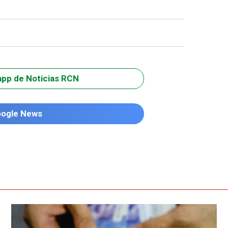
app de Noticias RCN
oogle News