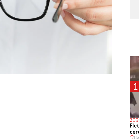
1
BOG
Flet
cer
H