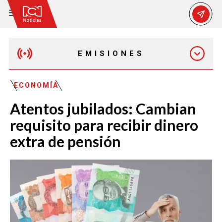
EMISIONES
EMISIÓN 12:30 PM
ECONOMÍA
Atentos jubilados: Cambian
EMISIÓN 7:00 PM
requisito para recibir dinero
extra de pensión