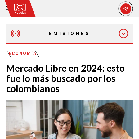
EMISIONES
MAÑANA EXPRESS
ECONOMÍA
Mercado Libre en 2024: esto
EMISIÓN 12:30 PM
fue lo más buscado por los
colombianos
EMISIÓN 7:00 PM
EMISIÓN 11:30 PM