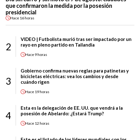
que confirmaron la medida por la posesión
presidencial
Hace
16 horas
VIDEO | Futbolista murió tras ser impactado por un
2
rayo en pleno partido en Tailandia
Hace
9 horas
Gobierno confirma nuevas reglas para patinetas y
bicicletas eléctricas: vea los cambios y desde
3
cuándo rigen
Hace
19 horas
Esta es la delegación de EE. UU. que vendrá a la
4
posesión de Abelardo: ¿Estará Trump?
Hace
12 horas
Este es el listado de los líderes mundiales con los