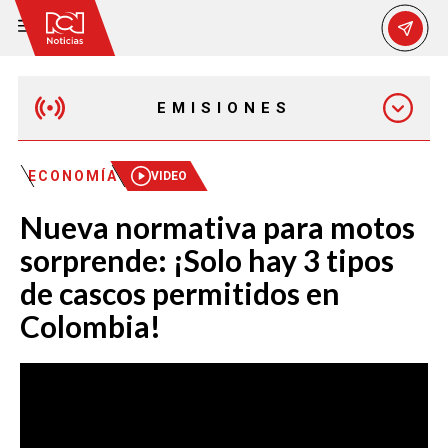
EMISIONES
MAÑANA EXPRESS
ECONOMÍA
VIDEO
Nueva normativa para motos
EMISIÓN 12:30 PM
sorprende: ¡Solo hay 3 tipos
de cascos permitidos en
EMISIÓN 7:00 PM
Colombia!
EMISIÓN 11:30 PM