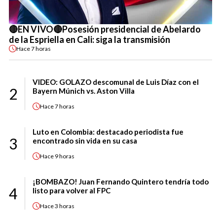
🔴EN VIVO🔴Posesión presidencial de Abelardo
de la Espriella en Cali: siga la transmisión
Hace
7 horas
VIDEO: GOLAZO descomunal de Luis Díaz con el
2
Bayern Múnich vs. Aston Villa
Hace
7 horas
Luto en Colombia: destacado periodista fue
3
encontrado sin vida en su casa
Hace
9 horas
¡BOMBAZO! Juan Fernando Quintero tendría todo
4
listo para volver al FPC
Hace
3 horas