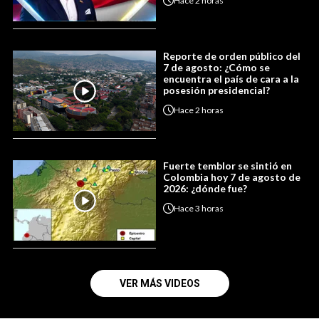
Hace
2 horas
Reporte de orden público del
7 de agosto: ¿Cómo se
encuentra el país de cara a la
posesión presidencial?
Hace
2 horas
Fuerte temblor se sintió en
Colombia hoy 7 de agosto de
2026: ¿dónde fue?
Hace
3 horas
VER MÁS VIDEOS