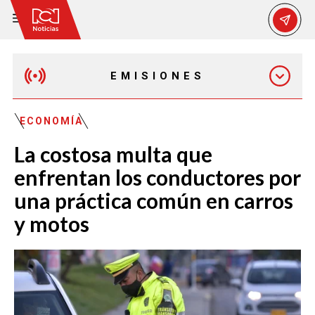
EMISIONES
MAÑANA EXPRESS
ECONOMÍA
La costosa multa que
EMISIÓN 12:30 PM
enfrentan los conductores por
una práctica común en carros
EMISIÓN 7:00 PM
y motos
EMISIÓN 11:30 PM