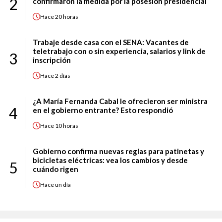
2
confirmaron la medida por la posesión presidencial
Hace
20 horas
Trabaje desde casa con el SENA: Vacantes de
teletrabajo con o sin experiencia, salarios y link de
3
inscripción
Hace
2 días
¿A María Fernanda Cabal le ofrecieron ser ministra
4
en el gobierno entrante? Esto respondió
Hace
10 horas
Gobierno confirma nuevas reglas para patinetas y
bicicletas eléctricas: vea los cambios y desde
5
cuándo rigen
Hace
un día