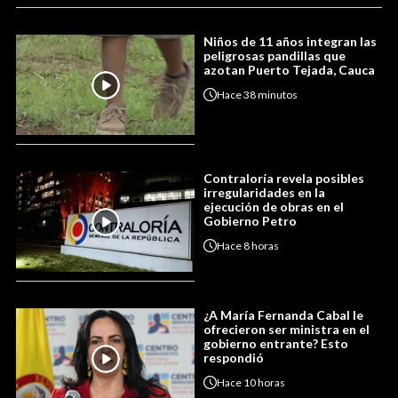
Niños de 11 años integran las
peligrosas pandillas que
azotan Puerto Tejada, Cauca
Hace
38 minutos
Contraloría revela posibles
irregularidades en la
ejecución de obras en el
Gobierno Petro
Hace
8 horas
¿A María Fernanda Cabal le
ofrecieron ser ministra en el
gobierno entrante? Esto
respondió
Hace
10 horas