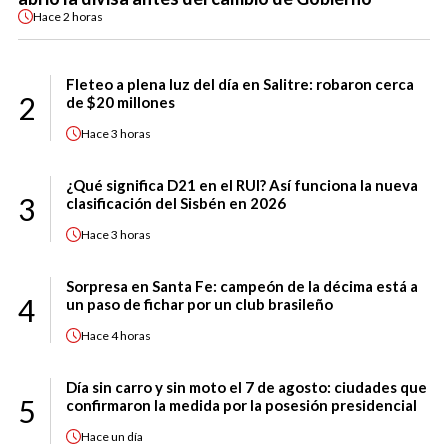
Hace
2 horas
Fleteo a plena luz del día en Salitre: robaron cerca
2
de $20 millones
Hace
3 horas
¿Qué significa D21 en el RUI? Así funciona la nueva
3
clasificación del Sisbén en 2026
Hace
3 horas
Sorpresa en Santa Fe: campeón de la décima está a
4
un paso de fichar por un club brasileño
Hace
4 horas
Día sin carro y sin moto el 7 de agosto: ciudades que
5
confirmaron la medida por la posesión presidencial
Hace
un día