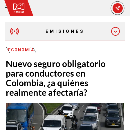
EMISIONES
MAÑANA EXPRESS
ECONOMÍA
Nuevo seguro obligatorio
EMISIÓN 12:30 PM
para conductores en
Colombia, ¿a quiénes
EMISIÓN 7:00 PM
realmente afectaría?
EMISIÓN 11:30 PM