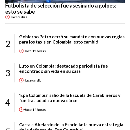
Futbolista de selección fue asesinado a golpes:
esto se sabe
Hace
2 días
Gobierno Petro cerró su mandato con nuevas reglas
2
para los taxis en Colombia: esto cambió
Hace
15 horas
Luto en Colombia: destacado periodista fue
3
encontrado sin vida en su casa
Hace
un día
'Epa Colombia' salió de la Escuela de Carabineros y
4
fue trasladada a nueva cárcel
Hace
14 horas
Carta a Abelardo de la Espriella: la nueva estrategia
de la defensa de 'Epa Colombia'