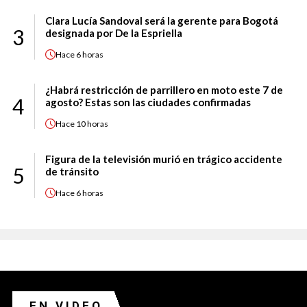
Clara Lucía Sandoval será la gerente para Bogotá
3
designada por De la Espriella
Hace
6 horas
¿Habrá restricción de parrillero en moto este 7 de
4
agosto? Estas son las ciudades confirmadas
Hace
10 horas
Figura de la televisión murió en trágico accidente
5
de tránsito
Hace
6 horas
EN VIDEO