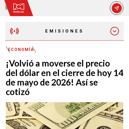
EMISIONES
MAÑANA EXPRESS
ECONOMÍA
¡Volvió a moverse el precio
EMISIÓN 12:30 PM
del dólar en el cierre de hoy 14
de mayo de 2026! Así se
EMISIÓN 7:00 PM
cotizó
EMISIÓN 11:30 PM