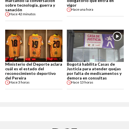
marcando la conversación
obligatorio que entra en
sobre tecnología, guerra y
vigor
sanación
Hace
una hora
Hace
42 minutos
Ministerio del Deporte aclara
Bogotá habilita Casas de
cuál es el estado del
Justicia para atender quejas
reconocimiento deportivo
por falta de medicamentos y
del Pereira
demora en consultas
Hace
3 horas
Hace
13 horas