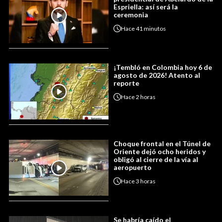
Espriella: así será la
ceremonia
Hace
41 minutos
¡Tembló en Colombia hoy 6 de
agosto de 2026! Atento al
reporte
Hace
2 horas
Choque frontal en el Túnel de
Oriente dejó ocho heridos y
obligó al cierre de la vía al
aeropuerto
Hace
3 horas
Se habría caído el