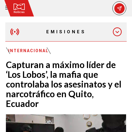
EMISIONES
MAÑANA EXPRESS
INTERNACIONAL
Capturan a máximo líder de
EMISIÓN 12:30 PM
‘Los Lobos’, la mafia que
controlaba los asesinatos y el
EMISIÓN 7:00 PM
narcotráfico en Quito,
Ecuador
EMISIÓN 11:30 PM