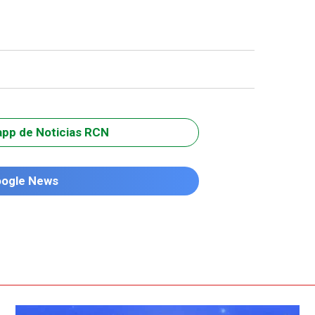
app de Noticias RCN
oogle News