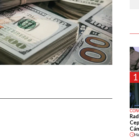
1
CON
Rad
Cep
Cá
H