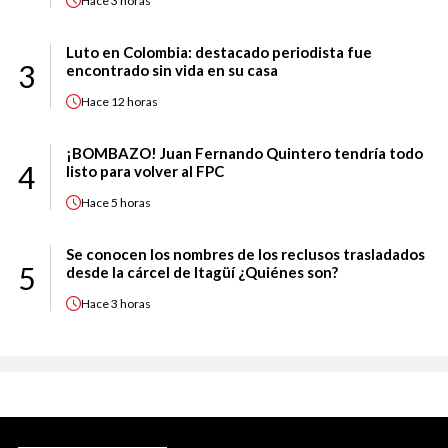
Hace
3 horas
Luto en Colombia: destacado periodista fue
3
encontrado sin vida en su casa
Hace
12 horas
¡BOMBAZO! Juan Fernando Quintero tendría todo
4
listo para volver al FPC
Hace
5 horas
Se conocen los nombres de los reclusos trasladados
5
desde la cárcel de Itagüí ¿Quiénes son?
Hace
3 horas