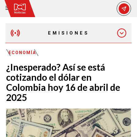
EMISIONES
MAÑANA EXPRESS
ECONOMÍA
¿Inesperado? Así se está
EMISIÓN 12:30 PM
cotizando el dólar en
Colombia hoy 16 de abril de
EMISIÓN 7:00 PM
2025
EMISIÓN 11:30 PM