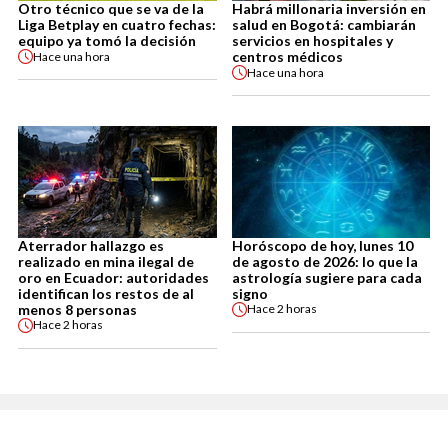
Otro técnico que se va de la
Habrá millonaria inversión en
Liga Betplay en cuatro fechas:
salud en Bogotá: cambiarán
equipo ya tomó la decisión
servicios en hospitales y
centros médicos
Hace
una hora
Hace
una hora
Aterrador hallazgo es
Horóscopo de hoy, lunes 10
realizado en mina ilegal de
de agosto de 2026: lo que la
oro en Ecuador: autoridades
astrología sugiere para cada
identifican los restos de al
signo
menos 8 personas
Hace
2 horas
Hace
2 horas