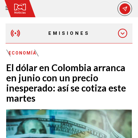
EMISIONES
MAÑANA EXPRESS
ECONOMÍA
El dólar en Colombia arranca
EMISIÓN 12:30 PM
en junio con un precio
inesperado: así se cotiza este
EMISIÓN 7:00 PM
martes
EMISIÓN 11:30 PM