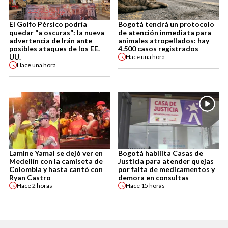
El Golfo Pérsico podría
Bogotá tendrá un protocolo
quedar “a oscuras”: la nueva
de atención inmediata para
advertencia de Irán ante
animales atropellados: hay
posibles ataques de los EE.
4.500 casos registrados
UU.
Hace
una hora
Hace
una hora
Lamine Yamal se dejó ver en
Bogotá habilita Casas de
Medellín con la camiseta de
Justicia para atender quejas
Colombia y hasta cantó con
por falta de medicamentos y
Ryan Castro
demora en consultas
Hace
2 horas
Hace
15 horas