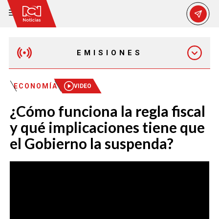
EMISIONES
MAÑANA EXPRESS
ECONOMÍA
VIDEO
¿Cómo funciona la regla fiscal
EMISIÓN 12:30 PM
y qué implicaciones tiene que
el Gobierno la suspenda?
EMISIÓN 7:00 PM
EMISIÓN 11:30 PM