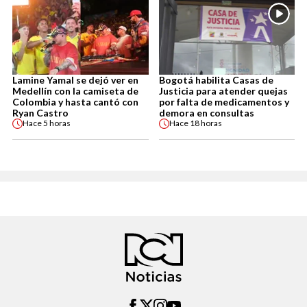
Lamine Yamal se dejó ver en
Bogotá habilita Casas de
Medellín con la camiseta de
Justicia para atender quejas
Colombia y hasta cantó con
por falta de medicamentos y
Ryan Castro
demora en consultas
Hace
5 horas
Hace
18 horas