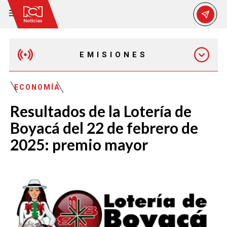
EMISIONES
MAÑANA EXPRESS
ECONOMÍA
Resultados de la Lotería de
EMISIÓN 12:30 PM
Boyacá del 22 de febrero de
2025: premio mayor
EMISIÓN 7:00 PM
EMISIÓN 11:30 PM