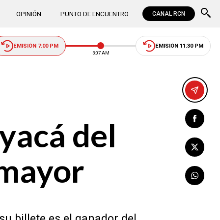
OPINIÓN
PUNTO DE ENCUENTRO
CANAL RCN
EMISIÓN 7:00 PM
EMISIÓN 11:30 PM
3:07 AM
oyacá del
 mayor
u billete es el ganador del