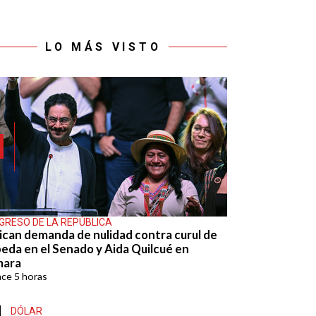
LO MÁS VISTO
GRESO DE LA REPÚBLICA
ican demanda de nulidad contra curul de
eda en el Senado y Aida Quilcué en
mara
ace
5 horas
DÓLAR