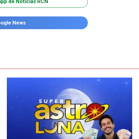
app de Noticias RCN
oogle News