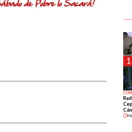
1
CON
Rad
Cep
Cá
H