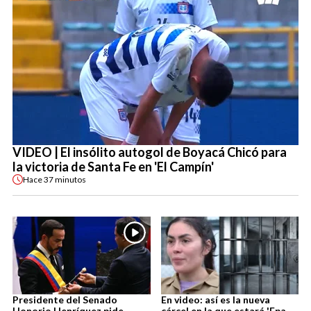
VIDEO | El insólito autogol de Boyacá Chicó para
la victoria de Santa Fe en 'El Campín'
Hace
37 minutos
Presidente del Senado
En video: así es la nueva
Honorio Henríquez pide
cárcel en la que estará 'Epa