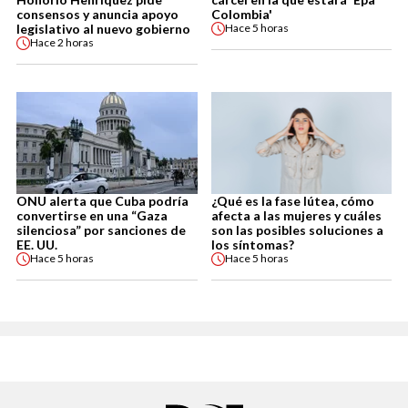
consensos y anuncia apoyo
Colombia'
legislativo al nuevo gobierno
Hace
5 horas
Hace
2 horas
ONU alerta que Cuba podría
¿Qué es la fase lútea, cómo
convertirse en una “Gaza
afecta a las mujeres y cuáles
silenciosa” por sanciones de
son las posibles soluciones a
EE. UU.
los síntomas?
Hace
5 horas
Hace
5 horas