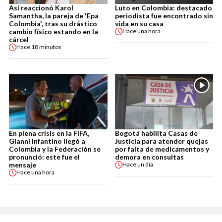
Así reaccionó Karol
Luto en Colombia: destacado
Samantha, la pareja de 'Epa
periodista fue encontrado sin
Colombia', tras su drástico
vida en su casa
cambio físico estando en la
Hace
una hora
cárcel
Hace
18 minutos
En plena crisis en la FIFA,
Bogotá habilita Casas de
Gianni Infantino llegó a
Justicia para atender quejas
Colombia y la Federación se
por falta de medicamentos y
pronunció: este fue el
demora en consultas
mensaje
Hace
un día
Hace
una hora