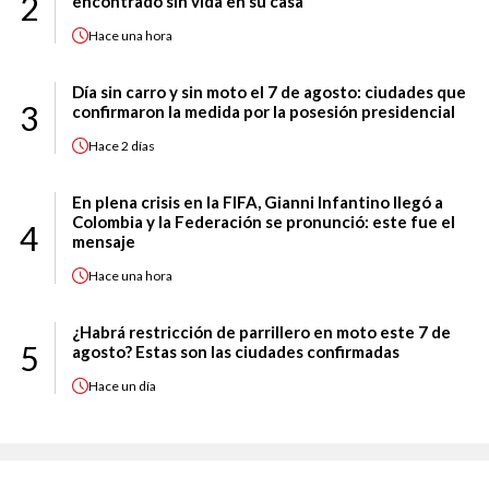
2
encontrado sin vida en su casa
Hace
una hora
Día sin carro y sin moto el 7 de agosto: ciudades que
3
confirmaron la medida por la posesión presidencial
Hace
2 días
En plena crisis en la FIFA, Gianni Infantino llegó a
Colombia y la Federación se pronunció: este fue el
4
mensaje
Hace
una hora
¿Habrá restricción de parrillero en moto este 7 de
5
agosto? Estas son las ciudades confirmadas
Hace
un día