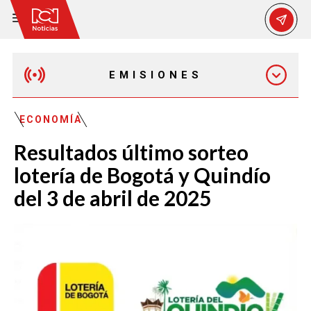
EMISIONES
MAÑANA EXPRESS
ECONOMÍA
Resultados último sorteo
EMISIÓN 12:30 PM
lotería de Bogotá y Quindío
del 3 de abril de 2025
EMISIÓN 7:00 PM
EMISIÓN 11:30 PM