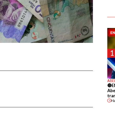
1
ABE
🔴E
Abel
tra
H