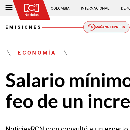
COLOMBIA
INTERNACIONAL
DEPO
EMISIONES
MAÑANA EXPRESS
ECONOMÍA
Salario mínimo
feo de un incr
NoticiasRCN.com consultó a un experto 