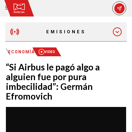
EMISIONES
EMISIÓN 12:30 PM
ECONOMÍA
VIDEO
“Si Airbus le pagó algo a
EMISIÓN 7:00 PM
alguien fue por pura
imbecilidad”: Germán
Efromovich