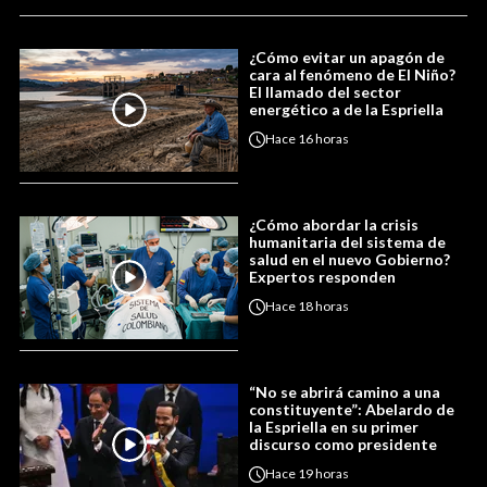
¿Cómo evitar un apagón de
cara al fenómeno de El Niño?
El llamado del sector
energético a de la Espriella
Hace
16 horas
¿Cómo abordar la crisis
humanitaria del sistema de
salud en el nuevo Gobierno?
Expertos responden
Hace
18 horas
“No se abrirá camino a una
constituyente”: Abelardo de
la Espriella en su primer
discurso como presidente
Hace
19 horas