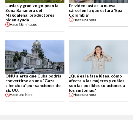
Lluvias y granizo golpean la
En video: así es la nueva
Zona Bananera del
cárcel en la que estará 'Epa
Magdalena: productores
Colombia'
piden ayuda
Hace
una hora
Hace
38 minutos
ONU alerta que Cuba podría
¿Qué es la fase lútea, cómo
convertirse en una “Gaza
afecta a las mujeres y cuáles
silenciosa” por sanciones de
son las posibles soluciones a
EE. UU.
los síntomas?
Hace
una hora
Hace
una hora