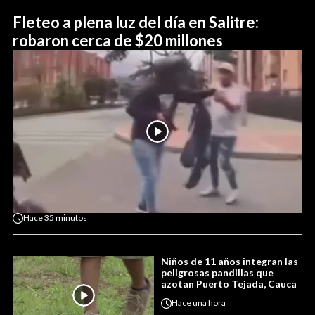
Fleteo a plena luz del día en Salitre:
robaron cerca de $20 millones
Hace
35 minutos
Niños de 11 años integran las
peligrosas pandillas que
azotan Puerto Tejada, Cauca
Hace
una hora