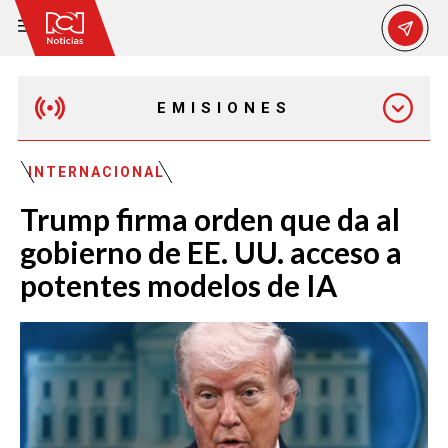
EMISIONES
MAÑANA EXPRESS
INTERNACIONAL
Trump firma orden que da al
EMISIÓN 12:30 PM
gobierno de EE. UU. acceso a
potentes modelos de IA
EMISIÓN 7:00 PM
EMISIÓN 11:30 PM