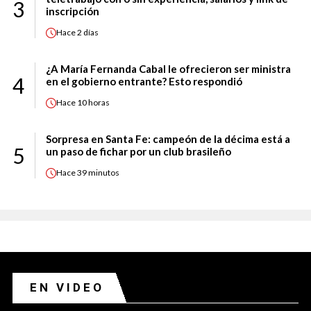
3
inscripción
Hace
2 días
¿A María Fernanda Cabal le ofrecieron ser ministra
4
en el gobierno entrante? Esto respondió
Hace
10 horas
Sorpresa en Santa Fe: campeón de la décima está a
5
un paso de fichar por un club brasileño
Hace
39 minutos
EN VIDEO