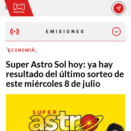
EMISIONES
MAÑANA EXPRESS
ECONOMÍA
Super Astro Sol hoy: ya hay
EMISIÓN 12:30 PM
resultado del último sorteo de
este miércoles 8 de julio
EMISIÓN 7:00 PM
EMISIÓN 11:30 PM