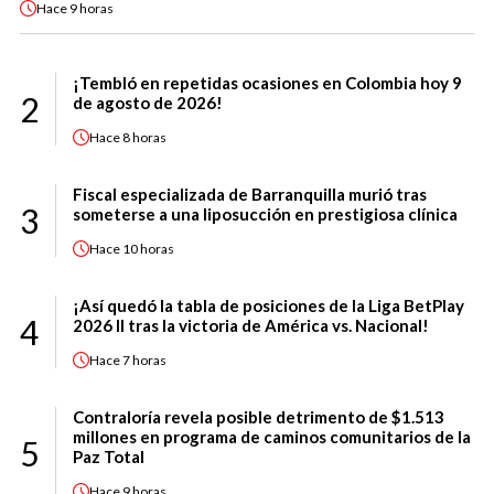
Hace
9 horas
¡Tembló en repetidas ocasiones en Colombia hoy 9
2
de agosto de 2026!
Hace
8 horas
Fiscal especializada de Barranquilla murió tras
3
someterse a una liposucción en prestigiosa clínica
Hace
10 horas
¡Así quedó la tabla de posiciones de la Liga BetPlay
4
2026 II tras la victoria de América vs. Nacional!
Hace
7 horas
Contraloría revela posible detrimento de $1.513
millones en programa de caminos comunitarios de la
5
Paz Total
Hace
9 horas