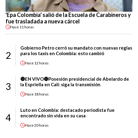
'Epa Colombia' salió de la Escuela de Carabineros y
fue trasladada a nueva cárcel
Hace
11 horas
Gobierno Petro cerró su mandato con nuevas reglas
2
para los taxis en Colombia: esto cambió
Hace
12 horas
🔴EN VIVO🔴Posesión presidencial de Abelardo de
3
la Espriella en Cali: siga la transmisión
Hace
18 horas
Luto en Colombia: destacado periodista fue
4
encontrado sin vida en su casa
Hace
20 horas