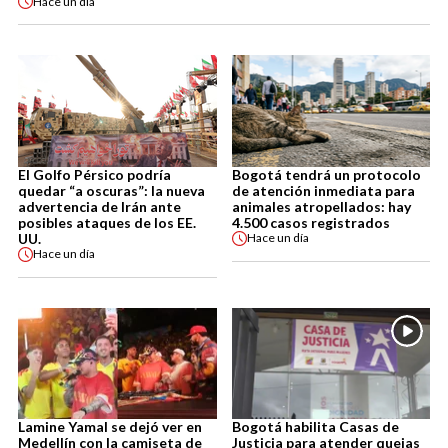
Hace
un día
El Golfo Pérsico podría
Bogotá tendrá un protocolo
quedar “a oscuras”: la nueva
de atención inmediata para
advertencia de Irán ante
animales atropellados: hay
posibles ataques de los EE.
4.500 casos registrados
UU.
Hace
un día
Hace
un día
Lamine Yamal se dejó ver en
Bogotá habilita Casas de
Medellín con la camiseta de
Justicia para atender quejas