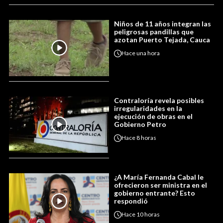
Niños de 11 años integran las
peligrosas pandillas que
azotan Puerto Tejada, Cauca
Hace
una hora
Contraloría revela posibles
irregularidades en la
ejecución de obras en el
Gobierno Petro
Hace
8 horas
¿A María Fernanda Cabal le
ofrecieron ser ministra en el
gobierno entrante? Esto
respondió
Hace
10 horas