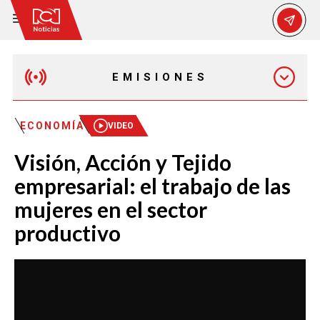
EMISIONES
MAÑANA EXPRESS
ECONOMÍA
VIDEO
Visión, Acción y Tejido
EMISIÓN 12:30 PM
empresarial: el trabajo de las
mujeres en el sector
EMISIÓN 7:00 PM
productivo
EMISIÓN 11:30 PM