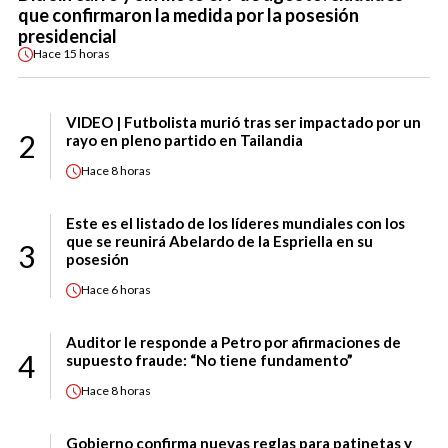
que confirmaron la medida por la posesión
presidencial
Hace
15 horas
VIDEO | Futbolista murió tras ser impactado por un
2
rayo en pleno partido en Tailandia
Hace
8 horas
Este es el listado de los líderes mundiales con los
que se reunirá Abelardo de la Espriella en su
3
posesión
Hace
6 horas
Auditor le responde a Petro por afirmaciones de
4
supuesto fraude: “No tiene fundamento”
Hace
8 horas
Gobierno confirma nuevas reglas para patinetas y