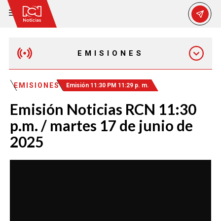
EMISIONES
MAÑANA EXPRESS
EMISIONES
Emisión 11:30 PM 11:29 p. m.
Emisión Noticias RCN 11:30
EMISIÓN 12:30 PM
p.m. / martes 17 de junio de
2025
EMISIÓN 7:00 PM
EMISIÓN 11:30 PM