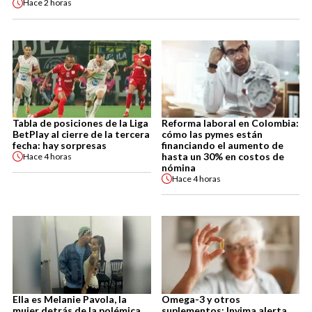
Hace
2 horas
Tabla de posiciones de la Liga
Reforma laboral en Colombia:
BetPlay al cierre de la tercera
cómo las pymes están
fecha: hay sorpresas
financiando el aumento de
hasta un 30% en costos de
Hace
4 horas
nómina
Hace
4 horas
Ella es Melanie Pavola, la
Omega-3 y otros
mujer detrás de la polémica
suplementos: Invima alerta