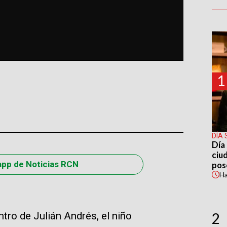
1
DÍA 
Día 
ciu
app de Noticias RCN
pos
H
ntro de Julián Andrés, el niño
2