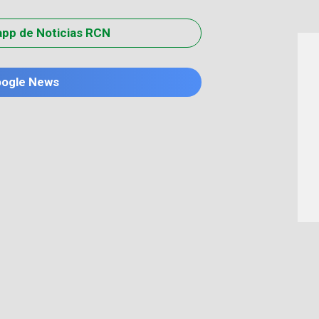
app de Noticias RCN
oogle News