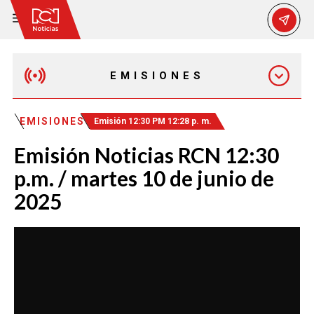
EMISIONES
MAÑANA EXPRESS
EMISIONES
Emisión 12:30 PM 12:28 p. m.
Emisión Noticias RCN 12:30
EMISIÓN 12:30 PM
p.m. / martes 10 de junio de
2025
EMISIÓN 7:00 PM
EMISIÓN 11:30 PM