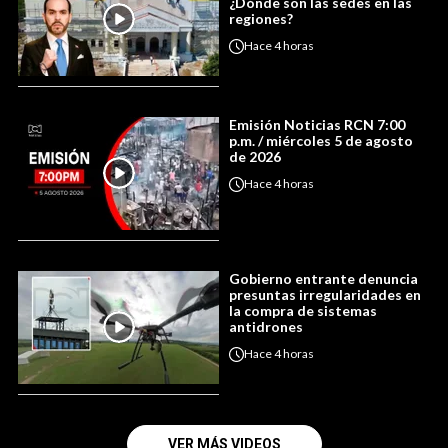
¿Dónde son las sedes en las
regiones?
Hace
4 horas
Emisión Noticias RCN 7:00
p.m. / miércoles 5 de agosto
de 2026
Hace
4 horas
Gobierno entrante denuncia
presuntas irregularidades en
la compra de sistemas
antidrones
Hace
4 horas
VER MÁS VIDEOS