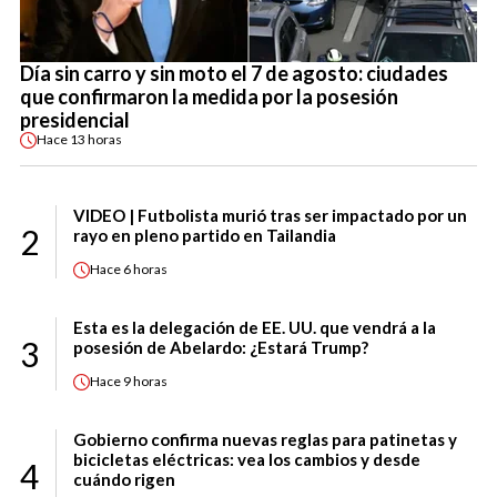
Día sin carro y sin moto el 7 de agosto: ciudades
que confirmaron la medida por la posesión
presidencial
Hace
13 horas
VIDEO | Futbolista murió tras ser impactado por un
2
rayo en pleno partido en Tailandia
Hace
6 horas
Esta es la delegación de EE. UU. que vendrá a la
3
posesión de Abelardo: ¿Estará Trump?
Hace
9 horas
Gobierno confirma nuevas reglas para patinetas y
bicicletas eléctricas: vea los cambios y desde
4
cuándo rigen