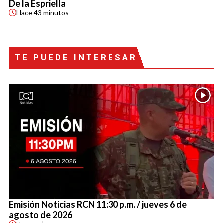
De la Espriella
Hace
43 minutos
Item
1
of
4
TE PUEDE INTERESAR
Emisión Noticias RCN 11:30 p.m. / jueves 6 de
agosto de 2026