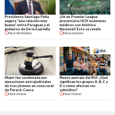
Presidente Santiago Peña
¡Un ex Premier League
augura “una relación muy
presentaría HOY exámenes
buena” entre Paraguay y el
médicos con Atlético
gobierno de De la Espriella
Nacional! Esto se reveló
Hace
43 minutos
Hace
una hora
Mujer fue condenada por
Nuevo puntaje del RUI: ¿Qué
ejecuciones extrajudiciales
significan los grupos A, B, C y
de tres jóvenes en zona rural
D y cómo afectan sus
de Puracé, Cauca
subsidios?
Hace
2 horas
Hace
5 horas