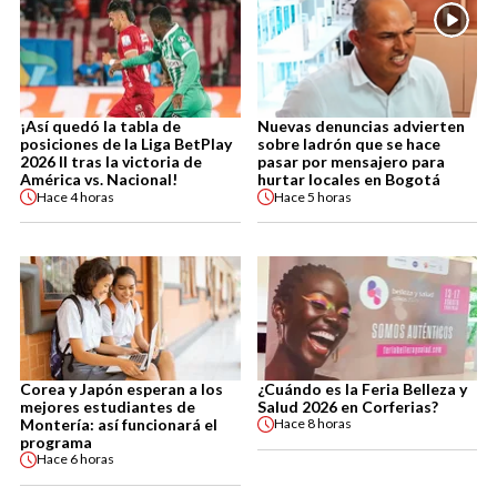
¡Así quedó la tabla de
Nuevas denuncias advierten
posiciones de la Liga BetPlay
sobre ladrón que se hace
2026 II tras la victoria de
pasar por mensajero para
América vs. Nacional!
hurtar locales en Bogotá
Hace
4 horas
Hace
5 horas
Corea y Japón esperan a los
¿Cuándo es la Feria Belleza y
mejores estudiantes de
Salud 2026 en Corferias?
Montería: así funcionará el
Hace
8 horas
programa
Hace
6 horas