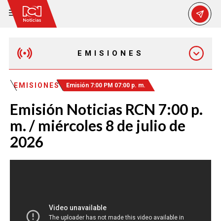
EMISIONES
MAÑANA EXPRESS
EMISIONES
Emisión 7:00 PM 07:00 p. m.
Emisión Noticias RCN 7:00 p.
EMISIÓN 12:30 PM
m. / miércoles 8 de julio de
2026
EMISIÓN 7:00 PM
EMISIÓN 11:30 PM