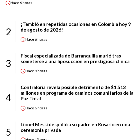
Hace
6 horas
¡Tembló en repetidas ocasiones en Colombia hoy 9
2
de agosto de 2026!
Hace
6 horas
Fiscal especializada de Barranquilla murió tras
3
someterse a una liposucción en prestigiosa clínica
Hace
8 horas
Contraloría revela posible detrimento de $1.513
millones en programa de caminos comunitarios de la
4
Paz Total
Hace
6 horas
Lionel Messi despidió a su padre en Rosario en una
5
ceremonia privada
Hace
13 horas