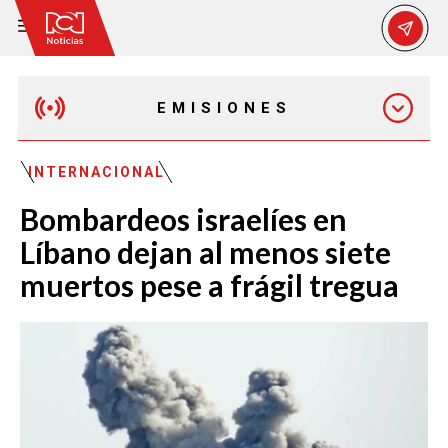
EMISIONES
MAÑANA EXPRESS
INTERNACIONAL
Bombardeos israelíes en
EMISIÓN 12:30 PM
Líbano dejan al menos siete
muertos pese a frágil tregua
EMISIÓN 7:00 PM
EMISIÓN 11:30 PM