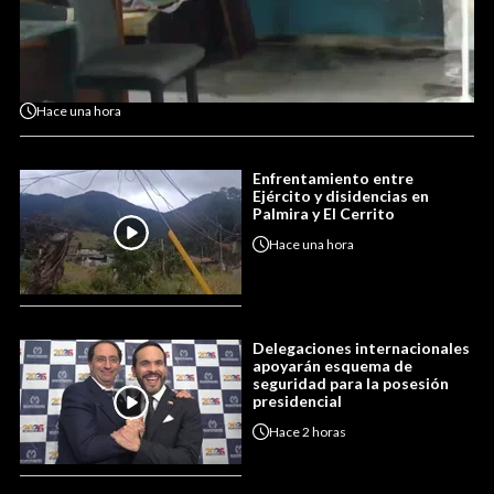
Hace
una hora
Enfrentamiento entre
Ejército y disidencias en
Palmira y El Cerrito
Hace
una hora
Delegaciones internacionales
apoyarán esquema de
seguridad para la posesión
presidencial
Hace
2 horas