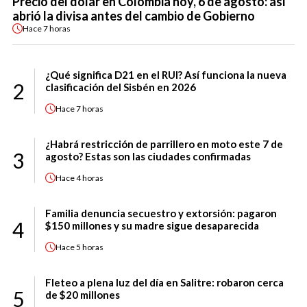
Precio del dólar en Colombia hoy, 6 de agosto: así
abrió la divisa antes del cambio de Gobierno
Hace
7 horas
¿Qué significa D21 en el RUI? Así funciona la nueva
2
clasificación del Sisbén en 2026
Hace
7 horas
¿Habrá restricción de parrillero en moto este 7 de
3
agosto? Estas son las ciudades confirmadas
Hace
4 horas
Familia denuncia secuestro y extorsión: pagaron
4
$150 millones y su madre sigue desaparecida
Hace
5 horas
Fleteo a plena luz del día en Salitre: robaron cerca
5
de $20 millones