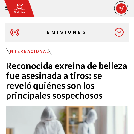
EMISIONES
EMISIÓN 12:30 PM
INTERNACIONAL
Reconocida exreina de belleza
EMISIÓN 7:00 PM
fue asesinada a tiros: se
reveló quiénes son los
principales sospechosos