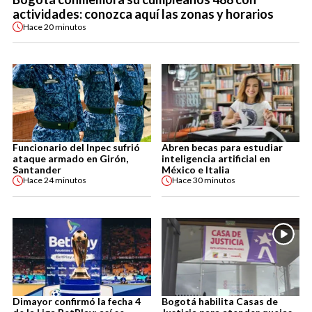
actividades: conozca aquí las zonas y horarios
Hace
20 minutos
Funcionario del Inpec sufrió
Abren becas para estudiar
ataque armado en Girón,
inteligencia artificial en
Santander
México e Italia
Hace
24 minutos
Hace
30 minutos
Dimayor confirmó la fecha 4
Bogotá habilita Casas de