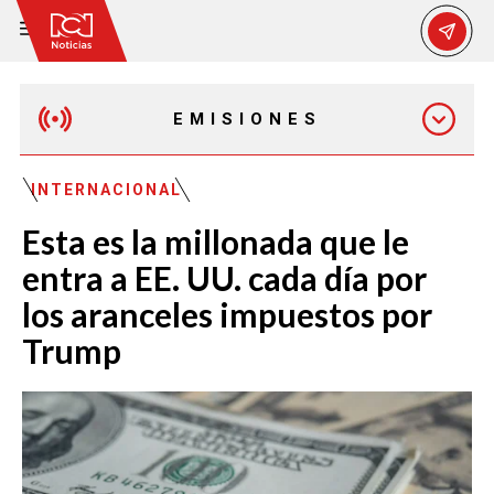
EMISIONES
MAÑANA EXPRESS
INTERNACIONAL
Esta es la millonada que le
EMISIÓN 12:30 PM
entra a EE. UU. cada día por
los aranceles impuestos por
EMISIÓN 7:00 PM
Trump
EMISIÓN 11:30 PM